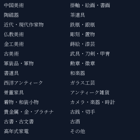
中国美術
掛軸・絵画・書画
陶磁器
茶道具
近代・現代作家物
鉄瓶・銀瓶
仏教美術
彫刻・置物
金工美術
蒔絵・漆芸
古美術
武具・刀剣・甲冑
軍装品・軍物
勲章・徽章
書道具
和楽器
西洋アンティーク
ガラス工芸
骨董家具
アンティーク雑貨
着物・和装小物
カメラ・楽器・時計
貴金属・金・プラチナ
古銭・切手
古書・古文書
古酒
高年式家電
その他