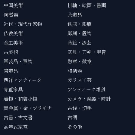
中国美術
掛軸・絵画・書画
陶磁器
茶道具
近代・現代作家物
鉄瓶・銀瓶
仏教美術
彫刻・置物
金工美術
蒔絵・漆芸
古美術
武具・刀剣・甲冑
軍装品・軍物
勲章・徽章
書道具
和楽器
西洋アンティーク
ガラス工芸
骨董家具
アンティーク雑貨
着物・和装小物
カメラ・楽器・時計
貴金属・金・プラチナ
古銭・切手
古書・古文書
古酒
高年式家電
その他