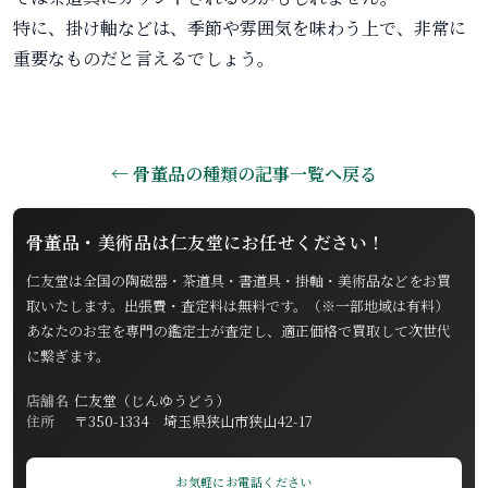
特に、掛け軸などは、季節や雰囲気を味わう上で、非常に
重要なものだと言えるでしょう。
← 骨董品の種類の記事一覧へ戻る
骨董品・美術品は仁友堂にお任せください！
仁友堂は全国の陶磁器・茶道具・書道具・掛軸・美術品などをお買
取いたします。出張費・査定料は無料です。（※一部地域は有料）
あなたのお宝を専門の鑑定士が査定し、適正価格で買取して次世代
に繋ぎます。
店舗名
仁友堂（じんゆうどう）
住所
〒350-1334 埼玉県狭山市狭山42-17
お気軽にお電話ください