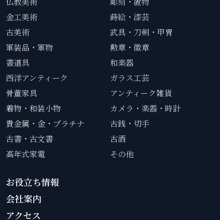
仏教美術
彫刻・置物
金工美術
蒔絵・漆芸
古美術
武具・刀剣・甲冑
軍装品・軍物
勲章・徽章
書道具
和楽器
西洋アンティーク
ガラス工芸
骨董家具
アンティーク雑貨
着物・和装小物
カメラ・楽器・時計
貴金属・金・プラチナ
古銭・切手
古書・古文書
古酒
高年式家電
その他
お役立ち情報
会社案内
アクセス