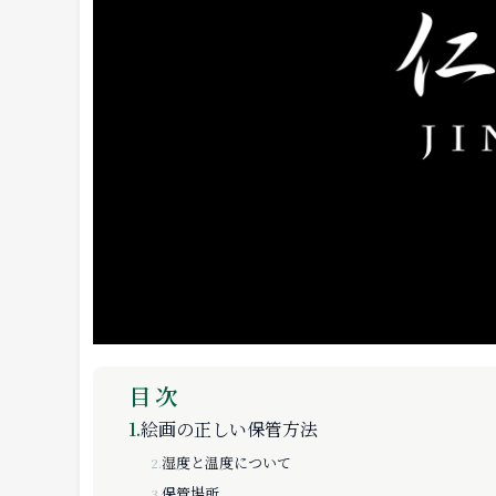
目次
1.
絵画の正しい保管方法
湿度と温度について
2.
保管場所
3.