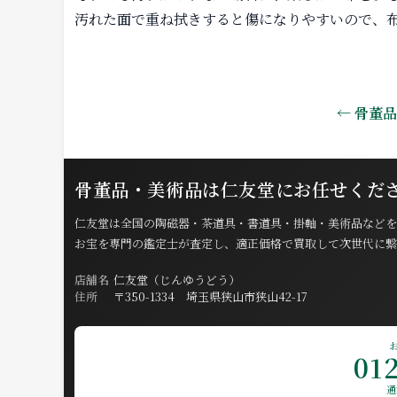
汚れた面で重ね拭きすると傷になりやすいので、
← 骨董
骨董品・美術品は仁友堂にお任せくだ
仁友堂は全国の陶磁器・茶道具・書道具・掛軸・美術品などを
お宝を専門の鑑定士が査定し、適正価格で買取して次世代に繋
店舗名
仁友堂（じんゆうどう）
住所
〒350-1334 埼玉県狭山市狭山42-17
01
通