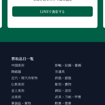
LINEで査定する
買取品目一覧
中国美術
掛軸・絵画・書画
陶磁器
茶道具
近代・現代作家物
鉄瓶・銀瓶
仏教美術
彫刻・置物
金工美術
蒔絵・漆芸
古美術
武具・刀剣・甲冑
軍装品・軍物
勲章・徽章