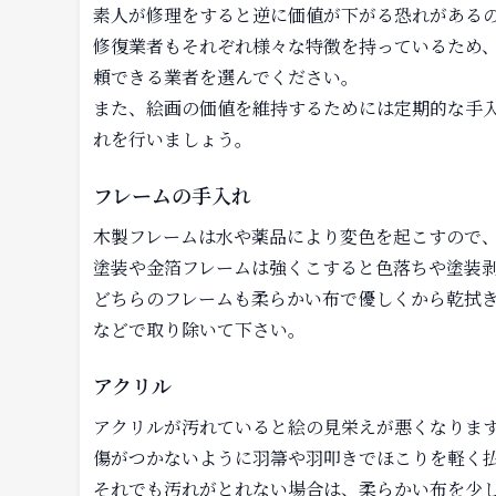
素人が修理をすると逆に価値が下がる恐れがある
修復業者もそれぞれ様々な特徴を持っているため
頼できる業者を選んでください。
また、絵画の価値を維持するためには定期的な手
れを行いましょう。
フレームの手入れ
木製フレームは水や薬品により変色を起こすので
塗装や金箔フレームは強くこすると色落ちや塗装
どちらのフレームも柔らかい布で優しくから乾拭
などで取り除いて下さい。
アクリル
アクリルが汚れていると絵の見栄えが悪くなりま
傷がつかないように羽箒や羽叩きでほこりを軽く
それでも汚れがとれない場合は、柔らかい布を少