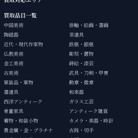
買取品目一覧
中国美術
掛軸・絵画・書画
陶磁器
茶道具
近代・現代作家物
鉄瓶・銀瓶
仏教美術
彫刻・置物
金工美術
蒔絵・漆芸
古美術
武具・刀剣・甲冑
軍装品・軍物
勲章・徽章
書道具
和楽器
西洋アンティーク
ガラス工芸
骨董家具
アンティーク雑貨
着物・和装小物
カメラ・楽器・時計
貴金属・金・プラチナ
古銭・切手