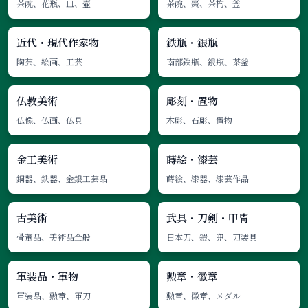
茶碗、花瓶、皿、壺
茶碗、棗、茶杓、釜
近代・現代作家物
鉄瓶・銀瓶
陶芸、絵画、工芸
南部鉄瓶、銀瓶、茶釜
仏教美術
彫刻・置物
仏像、仏画、仏具
木彫、石彫、置物
金工美術
蒔絵・漆芸
銅器、鉄器、金銀工芸品
蒔絵、漆器、漆芸作品
古美術
武具・刀剣・甲冑
骨董品、美術品全般
日本刀、鎧、兜、刀装具
軍装品・軍物
勲章・徽章
軍装品、勲章、軍刀
勲章、徽章、メダル