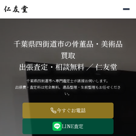
千葉県四街道市の骨董品・美術品
買取
出張査定・相談無料 ／ 仁友堂
千葉県四街道市へ専門鑑定士が直接お伺いします。
出張費・査定料は完全無料。遺品整理・生前整理もお任せくださ
い。
今すぐお電話
LINE査定