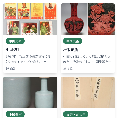
中国美術
中国美術
中国切手
堆朱花瓶
1967年「毛主席の長寿を称える」
中国に在住していた際にご購入さ
7枚セットでございます。 …
れた、堆朱の花瓶。 中国漆器を…
埼玉県
埼玉県
中国美術
古書・古文書