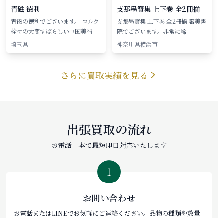
青磁 徳利
支那墨寶集 上下巻 全2冊揃
青磁の徳利でございます。 コルク
支那墨寶集 上下巻 全2冊揃 審美書
栓付の大変すばらしい中国美術…
院でございます。非常に稀…
埼玉県
神奈川県横浜市
さらに買取実績を見る
出張買取の流れ
お電話一本で最短即日対応いたします
1
お問い合わせ
お電話またはLINEでお気軽にご連絡ください。品物の種類や数量