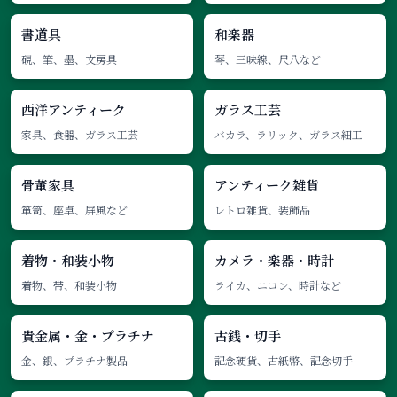
書道具
和楽器
硯、筆、墨、文房具
琴、三味線、尺八など
西洋アンティーク
ガラス工芸
家具、食器、ガラス工芸
バカラ、ラリック、ガラス細工
骨董家具
アンティーク雑貨
箪笥、座卓、屏風など
レトロ雑貨、装飾品
着物・和装小物
カメラ・楽器・時計
着物、帯、和装小物
ライカ、ニコン、時計など
貴金属・金・プラチナ
古銭・切手
金、銀、プラチナ製品
記念硬貨、古紙幣、記念切手