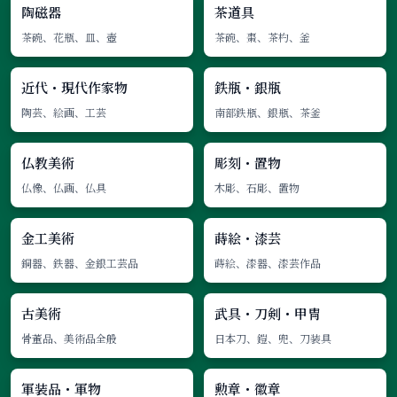
陶磁器
茶道具
茶碗、花瓶、皿、壺
茶碗、棗、茶杓、釜
近代・現代作家物
鉄瓶・銀瓶
陶芸、絵画、工芸
南部鉄瓶、銀瓶、茶釜
仏教美術
彫刻・置物
仏像、仏画、仏具
木彫、石彫、置物
金工美術
蒔絵・漆芸
銅器、鉄器、金銀工芸品
蒔絵、漆器、漆芸作品
古美術
武具・刀剣・甲冑
骨董品、美術品全般
日本刀、鎧、兜、刀装具
軍装品・軍物
勲章・徽章