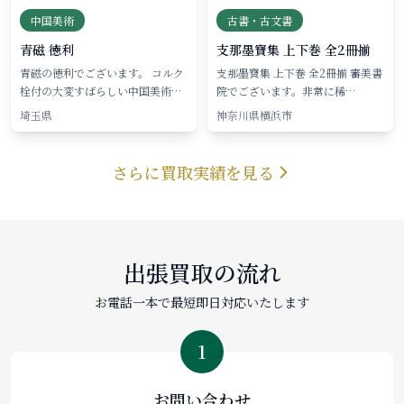
中国美術
古書・古文書
青磁 徳利
支那墨寶集 上下巻 全2冊揃
青磁の徳利でございます。 コルク
支那墨寶集 上下巻 全2冊揃 審美書
栓付の大変すばらしい中国美術…
院でございます。非常に稀…
埼玉県
神奈川県横浜市
さらに買取実績を見る
出張買取の流れ
お電話一本で最短即日対応いたします
1
お問い合わせ