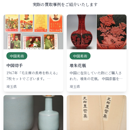
実際の買取事例をご紹介いたします
中国美術
中国美術
中国切手
堆朱花瓶
1967年「毛主席の長寿を称える」
中国に在住していた際にご購入さ
7枚セットでございます。 …
れた、堆朱の花瓶。 中国漆器を…
埼玉県
埼玉県