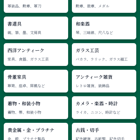
軍装品、勲章、軍刀
勲章、徽章、メダル
書道具
和楽器
硯、筆、墨、文房具
琴、三味線、尺八など
西洋アンティーク
ガラス工芸
家具、食器、ガラス工芸
バカラ、ラリック、ガラス細工
骨董家具
アンティーク雑貨
箪笥、座卓、屏風など
レトロ雑貨、装飾品
着物・和装小物
カメラ・楽器・時計
着物、帯、和装小物
ライカ、ニコン、時計など
貴金属・金・プラチナ
古銭・切手
金、銀、プラチナ製品
記念硬貨、古紙幣、記念切手