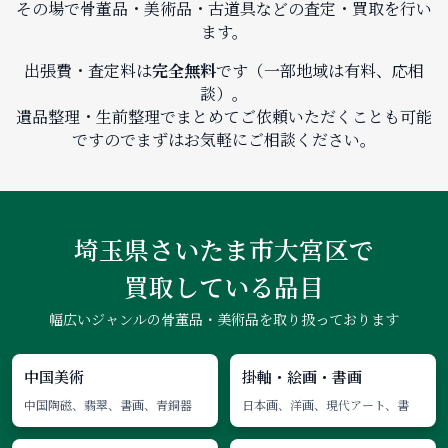
その場で骨董品・美術品・古道具などの査定・買取を行い
ます。
出張費・査定料は
完全無料
です（一部地域は有料、応相
談）。
遺品整理・生前整理でまとめてご依頼いただくことも可能
ですのでまずはお気軽にご相談ください。
埼玉県さいたま市大宮区で
買取している品目
幅広いジャンルの骨董品・美術品を取り扱っております
中国美術
掛軸・絵画・書画
中国陶磁、翡翠、書画、青銅器
日本画、洋画、現代アート、書