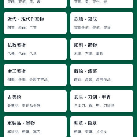
茶碗、花瓶、皿、壺
茶碗、棗、茶杓、釜
近代・現代作家物
鉄瓶・銀瓶
陶芸、絵画、工芸
南部鉄瓶、銀瓶、茶釜
仏教美術
彫刻・置物
仏像、仏画、仏具
木彫、石彫、置物
金工美術
蒔絵・漆芸
銅器、鉄器、金銀工芸品
蒔絵、漆器、漆芸作品
古美術
武具・刀剣・甲冑
骨董品、美術品全般
日本刀、鎧、兜、刀装具
軍装品・軍物
勲章・徽章
軍装品、勲章、軍刀
勲章、徽章、メダル