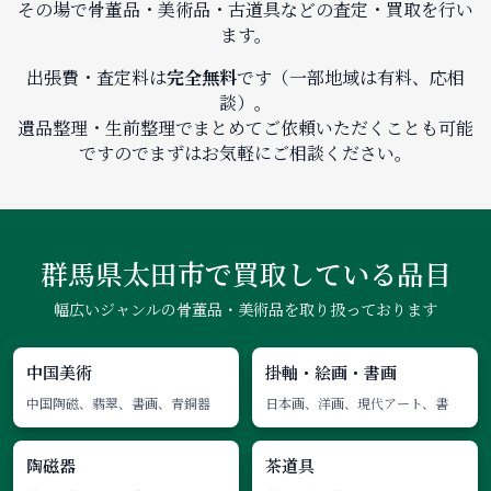
その場で骨董品・美術品・古道具などの査定・買取を行い
ます。
出張費・査定料は
完全無料
です（一部地域は有料、応相
談）。
遺品整理・生前整理でまとめてご依頼いただくことも可能
ですのでまずはお気軽にご相談ください。
群馬県太田市で
買取している品目
幅広いジャンルの骨董品・美術品を取り扱っております
中国美術
掛軸・絵画・書画
中国陶磁、翡翠、書画、青銅器
日本画、洋画、現代アート、書
陶磁器
茶道具