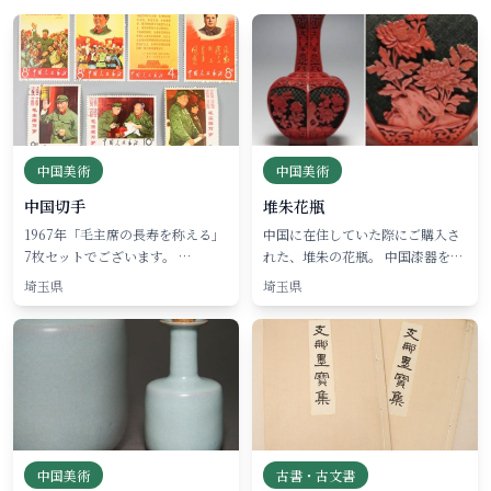
中国美術
中国美術
中国切手
堆朱花瓶
1967年「毛主席の長寿を称える」
中国に在住していた際にご購入さ
7枚セットでございます。 …
れた、堆朱の花瓶。 中国漆器を…
埼玉県
埼玉県
中国美術
古書・古文書