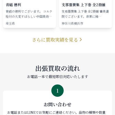
青磁 徳利
支那墨寶集 上下巻 全2冊揃
青磁の徳利でございます。 コルク
支那墨寶集 上下巻 全2冊揃 審美書
栓付の大変すばらしい中国美術…
院でございます。非常に稀…
埼玉県
神奈川県横浜市
さらに買取実績を見る
出張買取の流れ
お電話一本で最短即日対応いたします
1
お問い合わせ
お電話またはLINEでお気軽にご連絡ください。品物の種類や数量