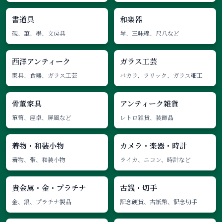
書道具
和楽器
硯、筆、墨、文房具
琴、三味線、尺八など
西洋アンティーク
ガラス工芸
家具、食器、ガラス工芸
バカラ、ラリック、ガラス細工
骨董家具
アンティーク雑貨
箪笥、座卓、屏風など
レトロ雑貨、装飾品
着物・和装小物
カメラ・楽器・時計
着物、帯、和装小物
ライカ、ニコン、時計など
貴金属・金・プラチナ
古銭・切手
金、銀、プラチナ製品
記念硬貨、古紙幣、記念切手