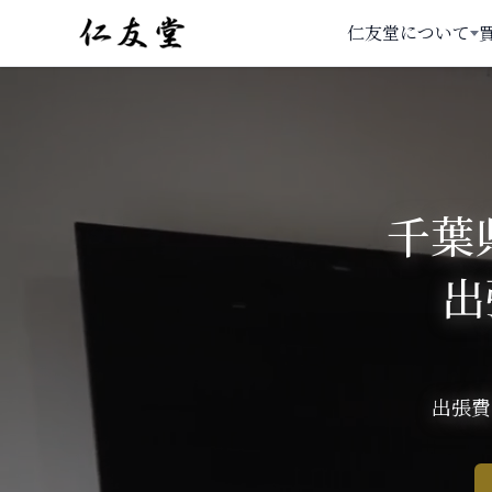
仁友堂について
千葉
出
出張費