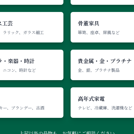
ス工芸
骨董家具
、ラリック、ガラス細工
箪笥、座卓、屏風など
ラ・楽器・時計
貴金属・金・プラチナ
、ニコン、時計など
金、銀、プラチナ製品
高年式家電
キー、ブランデー、古酒
テレビ、冷蔵庫、洗濯機など
上記以外の品物も、お気軽にご相談ください