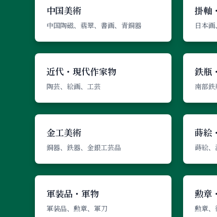
中国美術
掛軸
中国陶磁、翡翠、書画、青銅器
日本画
近代・現代作家物
鉄瓶
陶芸、絵画、工芸
南部鉄
金工美術
蒔絵
銅器、鉄器、金銀工芸品
蒔絵、
軍装品・軍物
勲章
軍装品、勲章、軍刀
勲章、