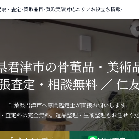
買取品目
買取実績
対応エリア
お役立ち情報
買取・査定
県君津市の骨董品・美術
張査定・相談無料 ／ 仁
千葉県君津市へ専門鑑定士が直接お伺いします。
・査定料は完全無料。遺品整理・生前整理もお任せく