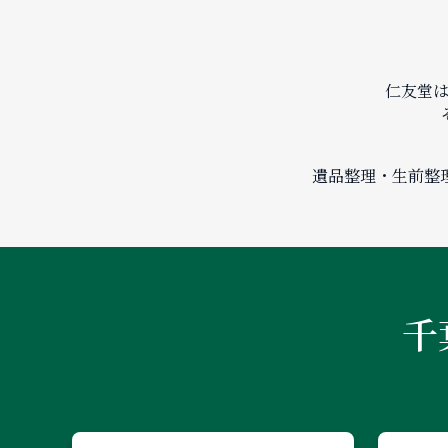
仁友堂
遺品整理・生前整
千