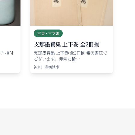
古書・古文書
支那墨寶集 上下巻 全2冊揃
ルク栓付
支那墨寶集 上下巻 全2冊揃 審美書院で
ございます。非常に稀…
神奈川県横浜市