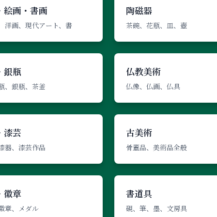
・絵画・書画
陶磁器
、洋画、現代アート、書
茶碗、花瓶、皿、壺
・銀瓶
仏教美術
瓶、銀瓶、茶釜
仏像、仏画、仏具
・漆芸
古美術
漆器、漆芸作品
骨董品、美術品全般
・徽章
書道具
徽章、メダル
硯、筆、墨、文房具