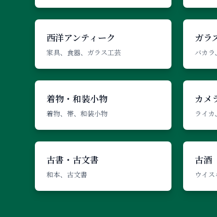
西洋アンティーク
ガラ
家具、食器、ガラス工芸
バカラ
着物・和装小物
カメ
着物、帯、和装小物
ライカ
古書・古文書
古酒
和本、古文書
ウイス