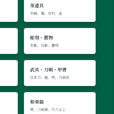
茶道具
茶碗、棗、茶杓、釜
彫刻・置物
木彫、石彫、置物
武具・刀剣・甲冑
日本刀、鎧、兜、刀装具
和楽器
琴、三味線、尺八など