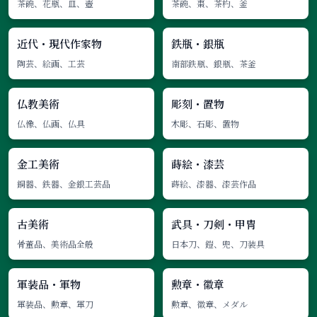
茶碗、花瓶、皿、壺
茶碗、棗、茶杓、釜
近代・現代作家物
鉄瓶・銀瓶
陶芸、絵画、工芸
南部鉄瓶、銀瓶、茶釜
仏教美術
彫刻・置物
仏像、仏画、仏具
木彫、石彫、置物
金工美術
蒔絵・漆芸
銅器、鉄器、金銀工芸品
蒔絵、漆器、漆芸作品
古美術
武具・刀剣・甲冑
骨董品、美術品全般
日本刀、鎧、兜、刀装具
軍装品・軍物
勲章・徽章
軍装品、勲章、軍刀
勲章、徽章、メダル