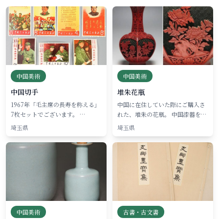
中国美術
中国美術
中国切手
堆朱花瓶
1967年「毛主席の長寿を称える」
中国に在住していた際にご購入さ
7枚セットでございます。 …
れた、堆朱の花瓶。 中国漆器を…
埼玉県
埼玉県
中国美術
古書・古文書