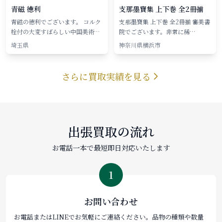
青磁 徳利
支那墨寶集 上下巻 全2冊揃
青磁の徳利でございます。 コルク
支那墨寶集 上下巻 全2冊揃 審美書
栓付の大変すばらしい中国美術…
院でございます。非常に稀…
埼玉県
神奈川県横浜市
さらに買取実績を見る
出張買取の流れ
お電話一本で最短即日対応いたします
1
お問い合わせ
お電話またはLINEでお気軽にご連絡ください。品物の種類や数量