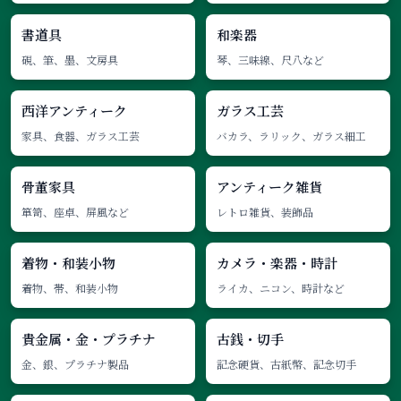
書道具
和楽器
硯、筆、墨、文房具
琴、三味線、尺八など
西洋アンティーク
ガラス工芸
家具、食器、ガラス工芸
バカラ、ラリック、ガラス細工
骨董家具
アンティーク雑貨
箪笥、座卓、屏風など
レトロ雑貨、装飾品
着物・和装小物
カメラ・楽器・時計
着物、帯、和装小物
ライカ、ニコン、時計など
貴金属・金・プラチナ
古銭・切手
金、銀、プラチナ製品
記念硬貨、古紙幣、記念切手